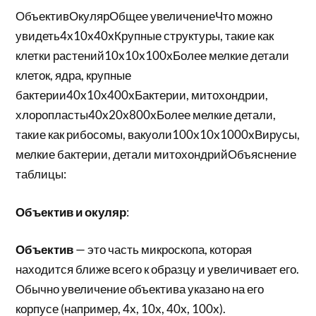
ОбъективОкулярОбщее увеличениеЧто можно
увидеть4x10x40xКрупные структуры, такие как
клетки растений10x10x100xБолее мелкие детали
клеток, ядра, крупные
бактерии40x10x400xБактерии, митохондрии,
хлоропласты40x20x800xБолее мелкие детали,
такие как рибосомы, вакуоли100x10x1000xВирусы,
мелкие бактерии, детали митохондрийОбъяснение
таблицы:
Объектив и окуляр
:
Объектив
— это часть микроскопа, которая
находится ближе всего к образцу и увеличивает его.
Обычно увеличение объектива указано на его
корпусе (например, 4x, 10x, 40x, 100x).