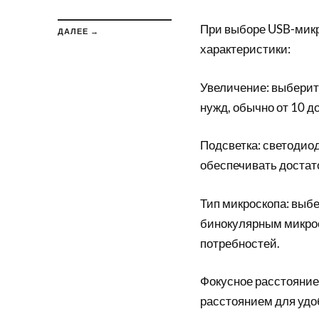
При выборе USB-микр
ДАЛЕЕ →
характеристики:
Увеличение: выберит
нужд, обычно от 10 до
Подсветка: светодио
обеспечивать достат
Тип микроскопа: выб
бинокулярным микрос
потребностей.
Фокусное расстояние
расстоянием для удо