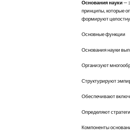
Основания науки
— э
принципы, которые о
формируют целостную
Основные функции
Основания науки вы
Организуют многообр
Структурируют эмпи
Обеспечивают включе
Определяют стратег
Компоненты основани