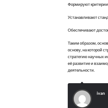
Формируют критерии 
Устанавливают станд
Обеспечивают досто
Таким образом, осно
основу, на которой с
стратегию научных ис
её развитие и взаим
деятельности.
ivan