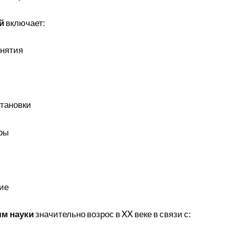
й
включает:
нятия
тановки
ры
ие
ям науки
значительно возрос в XX веке в связи с: