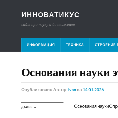
ИННОВАТИКУС
сайт про науку и достижения
ИНФОРМАЦИЯ
ТЕХНИКА
СТРОЕНИЕ 
Основания науки э
Опубликовано
Автор:
ivan
на
14.01.2026
Основания наукиОпр
ДАЛЕЕ →