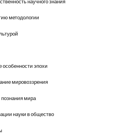
твенность научного знания
тию методологии
льтурой
 особенности эпохи
ание мировоззрения
 познания мира
ации науки в общество
ы