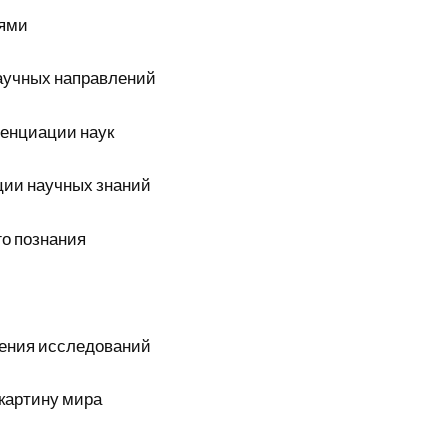
ями
аучных направлений
енциации наук
ции научных знаний
го познания
ения исследований
картину мира