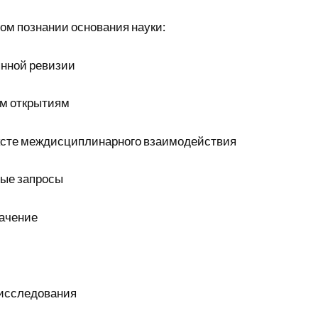
ом познании основания науки:
нной ревизии
ым открытиям
ксте междисциплинарного взаимодействия
ые запросы
ачение
исследования