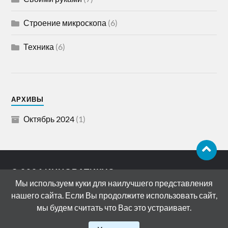
Строение микроскопа
(6)
Техника
(6)
АРХИВЫ
Октябрь 2024
(1)
© 2026
ИННОВАТИКУС
Мы используем куки для наилучшего представления
АДРЕС: 119072, РОССИЯ, МОСКВА,
нашего сайта. Если Вы продолжите использовать сайт,
БОЛОТНАЯ НАБЕРЕЖНАЯ, ДОМ 15
мы будем считать что Вас это устраивает.
СТРОЕНИЕ 11
ТЕМА РАЗРАБОТАНА
ANDERS NORÉN