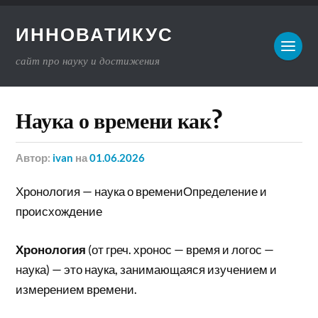
ИННОВАТИКУС
сайт про науку и достижения
Наука о времени как?
Автор:
ivan
на
01.06.2026
Хронология — наука о времениОпределение и
происхождение
Хронология
(от греч. хронос — время и логос —
наука) — это наука, занимающаяся изучением и
измерением времени.