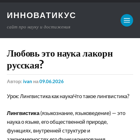
ИННОВАТИКУС
сайт про науку и достижения
Любовь это наука лакорн
русская?
Автор:
ivan
на
09.06.2026
Урок: Лингвистика как наукаЧто такое лингвистика?
Лингвистика
(языкознание, языковедение) — это
наука о языке, его общественной природе,
функциях, внутренней структуре и
закономерностях его функционирования,