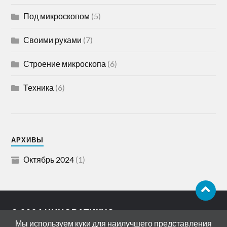
Под микроскопом
(5)
Своими руками
(7)
Строение микроскопа
(6)
Техника
(6)
АРХИВЫ
Октябрь 2024
(1)
© 2026
ИННОВАТИКУС
Мы используем куки для наилучшего представления
АДРЕС: 119072, РОССИЯ, МОСКВА,