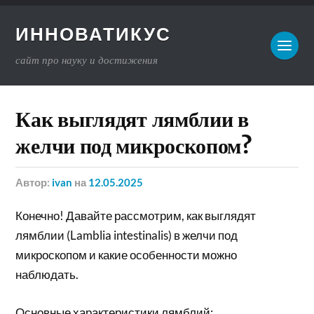
ИННОВАТИКУС
сайт про науку и достижения
Как выглядят лямблии в
желчи под микроскопом?
Автор:
ivan
на
12.05.2025
Конечно! Давайте рассмотрим, как выглядят
лямблии (Lamblia intestinalis) в желчи под
микроскопом и какие особенности можно
наблюдать.
Основные характеристики лямблий: