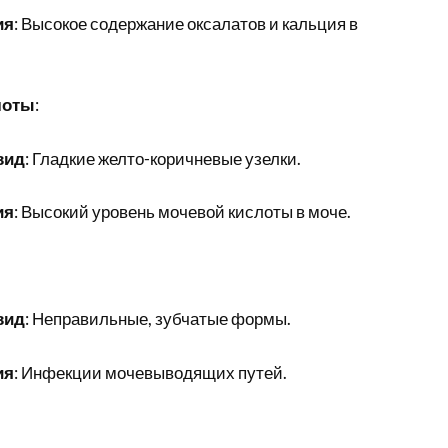
ия
: Высокое содержание оксалатов и кальция в
лоты
:
вид
: Гладкие желто-коричневые узелки.
ия
: Высокий уровень мочевой кислоты в моче.
вид
: Неправильные, зубчатые формы.
ия
: Инфекции мочевыводящих путей.