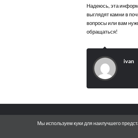
Надеюсь, эта информ
выглядят камни в поч
вопросы или вам нуж
обращаться!
ivan
© 2026
ИННОВАТИКУС
Мы используем куки для наилучшего предста
АДРЕС: 119072, РОССИЯ, МОСКВА, БО
ТЕМА РАЗРАБОТАНА
ANDERS NORÉN