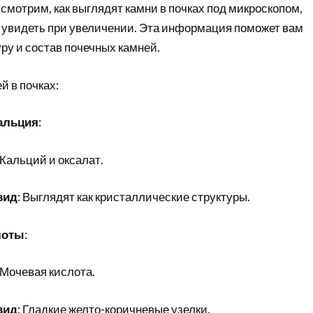
смотрим, как выглядят камни в почках под микроскопом,
о увидеть при увеличении. Эта информация поможет вам
ру и состав почечных камней.
 в почках:
кальция
:
 Кальций и оксалат.
вид
: Выглядят как кристаллические структуры.
лоты
:
 Мочевая кислота.
вид
: Гладкие желто-коричневые узелки.