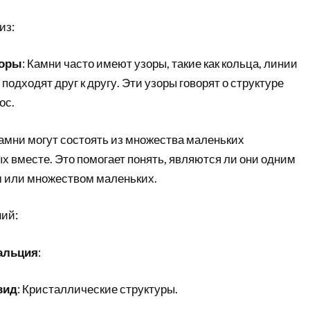
из:
зоры
: Камни часто имеют узоры, такие как кольца, линии
подходят друг к другу. Эти узоры говорят о структуре
ос.
Камни могут состоять из множества маленьких
х вместе. Это помогает понять, являются ли они одним
 или множеством маленьких.
ий:
кальция
:
вид
: Кристаллические структуры.