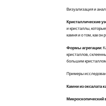
Визуализация и анал
Кристаллические у
и кристаллы, которые 
камня и о том, как он р
Формы агрегации
: 
кристаллов, склеенны
большим кристаллом
Примеры исследован
Камни из оксалата 
Микроскопический 