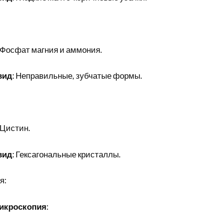
 Фосфат магния и аммония.
вид
: Неправильные, зубчатые формы.
 Цистин.
вид
: Гексагональные кристаллы.
я:
икроскопия
: