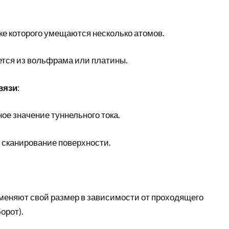
ике которого умещаются несколько атомов.
тся из вольфрама или платины.
вязи
:
ое значение туннельного тока.
 сканирование поверхности.
меняют свой размер в зависимости от проходящего
орот).