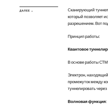
Сканирующий туннель
ДАЛЕЕ →
который позволяет и
разрешением. Вот под
Принцип работы:
Квантовое туннели
В основе работы СТМ
Электрон, находящий
промежуток между ко
туннелировать через 
Волновая функция
: