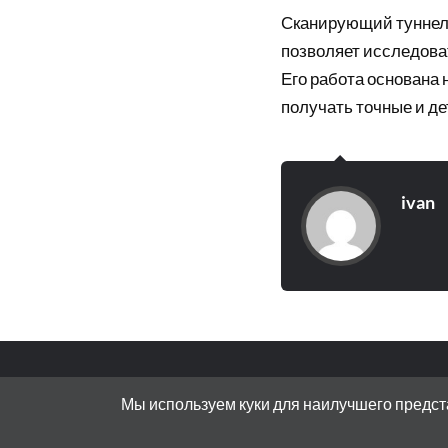
Сканирующий туннел
позволяет исследова
Его работа основана 
получать точные и д
ivan
© 2026
ИННОВАТИКУС
Мы используем куки для наилучшего предста
АДРЕС: 119072, РОССИЯ, МОСКВА, БО
ТЕМА РАЗРАБОТАНА
ANDERS NORÉN