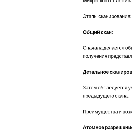
Микроскоп отслежива
Этапы сканирования:
Общий скан
:
Сначала делается об
получения представл
Детальное сканиро
Затем обследуется у
предыдущего скана.
Преимущества и воз
Атомное разрешени