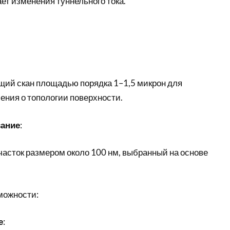
ет изменения туннельного тока.
щий скан площадью порядка 1–1,5 микрон для
ения о топологии поверхности.
вание
:
часток размером около 100 нм, выбранный на основе
можности:
е
: