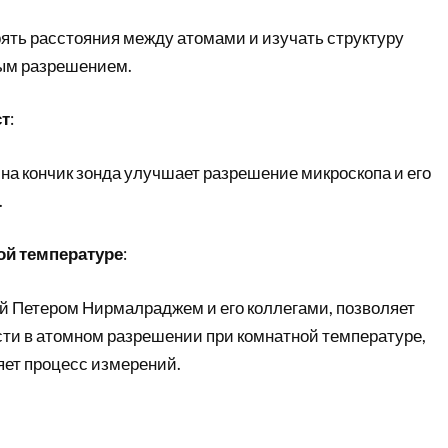
ять расстояния между атомами и изучать структуру
ым разрешением.
ст
:
на кончик зонда улучшает разрешение микроскопа и его
.
ой температуре
:
й Петером Нирмалраджем и его коллегами, позволяет
ти в атомном разрешении при комнатной температуре,
яет процесс измерений.