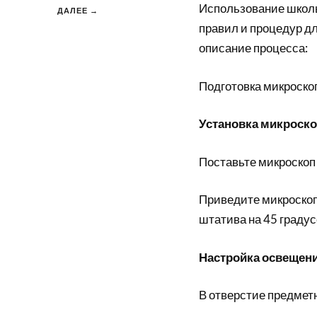
Использование школь
ДАЛЕЕ →
правил и процедур д
описание процесса:
Подготовка микроско
Установка микроск
Поставьте микроскоп 
Приведите микроскоп
штатива на 45 градус
Настройка освещен
В отверстие предметн