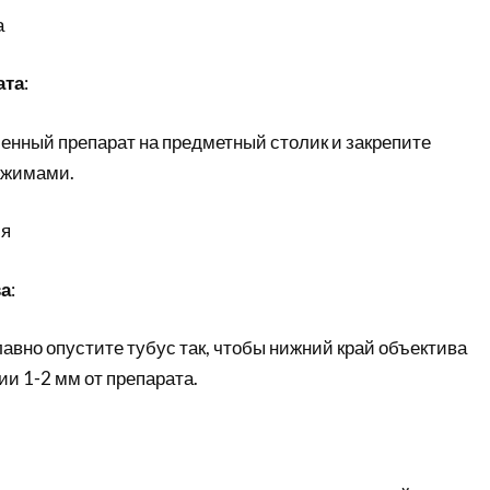
а
ата
:
енный препарат на предметный столик и закрепите
ажимами.
ия
ва
:
авно опустите тубус так, чтобы нижний край объектива
ии 1-2 мм от препарата.