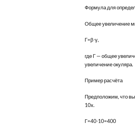
Формула для определ
Общее увеличение м
Г=β⋅γ,
где Г — общее увелич
увеличение окуляра.
Пример расчёта
Предположим, что вы
10x.
Г=40⋅10=400