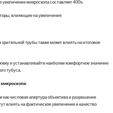
е увеличение микроскопа составляет 400x.
торы, влияющие на увеличение
 зрительной трубы также может влиять на итоговое
овку и устанавливайте наиболее комфортное значение
го тубуса.
 микроскопа
:
е как числовая апертура объектива и разрешение
гут влиять на фактическое увеличение и качество