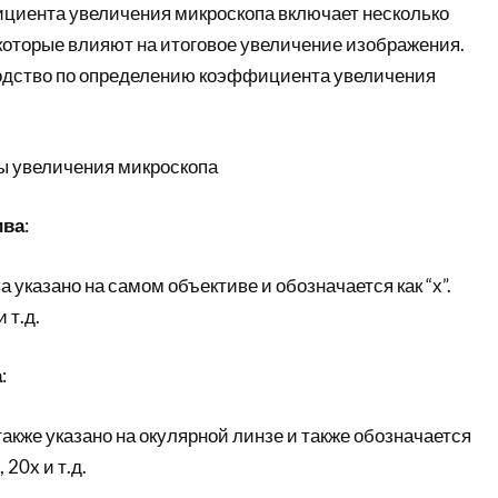
иента увеличения микроскопа включает несколько
которые влияют на итоговое увеличение изображения.
одство по определению коэффициента увеличения
ы увеличения микроскопа
ива
:
 указано на самом объективе и обозначается как “х”.
 т.д.
а
:
акже указано на окулярной линзе и также обозначается
 20x и т.д.