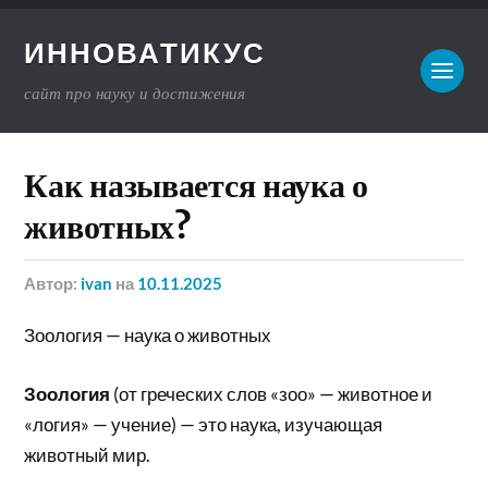
ИННОВАТИКУС
сайт про науку и достижения
Как называется наука о
животных?
Автор:
ivan
на
10.11.2025
Зоология — наука о животных
Зоология
(от греческих слов «зоо» — животное и
«логия» — учение) — это наука, изучающая
животный мир.