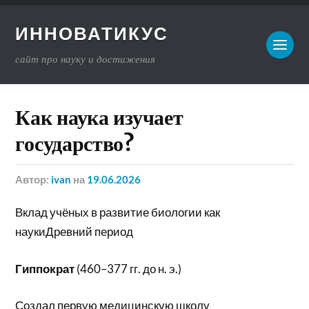
ИННОВАТИКУС
сайт про науку и достижения
Как наука изучает
государство?
Автор:
ivan
на
19.06.2026
Вклад учёных в развитие биологии как
наукиДревний период
Гиппократ
(460–377 гг. до н. э.)
Создал первую медицинскую школу