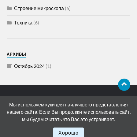
Строение микроскопа
(6)
Техника
(6)
АРХИВЫ
Октябрь 2024
(1)
© 2026
ИННОВАТИКУС
Мы используем куки для наилучшего представления
АДРЕС: 119072, РОССИЯ, МОСКВА,
нашего сайта. Если Вы продолжите использовать сайт,
БОЛОТНАЯ НАБЕРЕЖНАЯ, ДОМ 15
мы будем считать что Вас это устраивает.
СТРОЕНИЕ 11
ТЕМА РАЗРАБОТАНА
ANDERS NORÉN
Хорошо