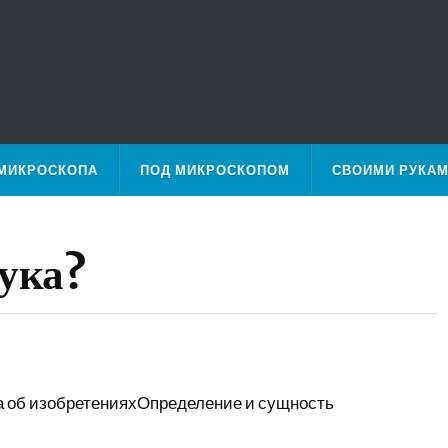
МИКРОСКОПА
ПОД МИКРОСКОПОМ
СВОИМИ РУКА
аука?
а об изобретенияхОпределение и сущность