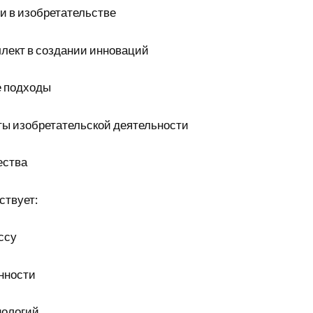
 в изобретательстве
лект в создании инноваций
 подходы
ты изобретательской деятельности
ества
ствует:
ссу
нности
нологий