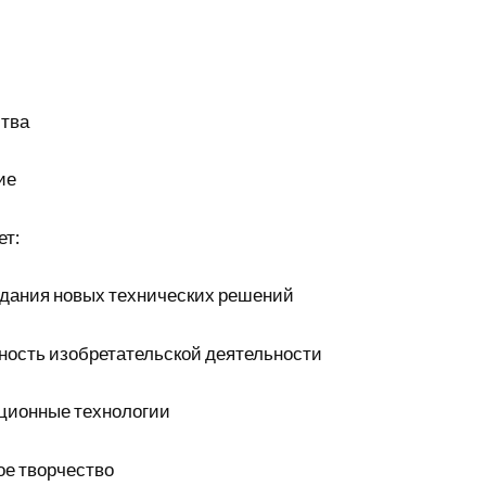
ства
ие
ет:
здания новых технических решений
ость изобретательской деятельности
ционные технологии
ое творчество