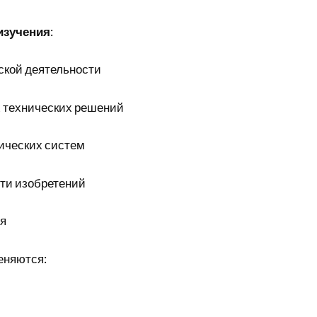
изучения
:
ской деятельности
 технических решений
нических систем
ти изобретений
я
еняются: