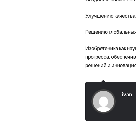
Улучшению качества
Решению глобальных
Изобретеника как нау
прогресса, обеспечи
решений и инновацио
ivan