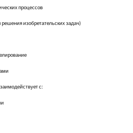
ических процессов
 решения изобретательских задач)
елирование
ками
взаимодействует с:
ми