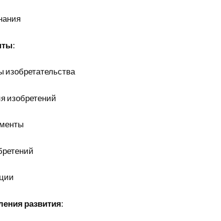
нания
нты
:
ы изобретательства
я изобретений
ументы
бретений
ции
ления развития
: