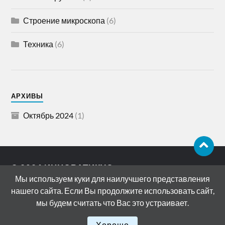
Строение микроскопа
(6)
Техника
(6)
АРХИВЫ
Октябрь 2024
(1)
© 2026
ИННОВАТИКУС
Мы используем куки для наилучшего представления
АДРЕС: 119072, РОССИЯ, МОСКВА,
нашего сайта. Если Вы продолжите использовать сайт,
БОЛОТНАЯ НАБЕРЕЖНАЯ, ДОМ 15
мы будем считать что Вас это устраивает.
СТРОЕНИЕ 11
ТЕМА РАЗРАБОТАНА
ANDERS NORÉN
Хорошо