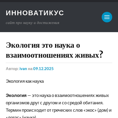
ИННОВАТИКУС
сайт про науку и достижения
Экология это наука о
взаимоотношениях живых?
Автор:
ivan
на
09.12.2025
Экология как наука
Экология
— это наука о взаимоотношениях живых
организмов друг с другом и со средой обитания.
Термин происходит от греческих слов «экос» (дом) и
«логос» (наука).