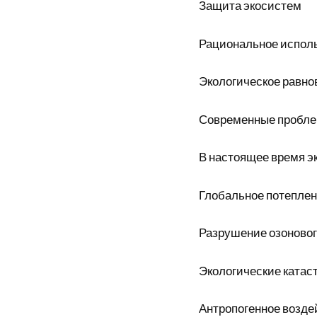
Защита экосистем
Рациональное испол
Экологическое равно
Современные пробл
В настоящее время эк
Глобальное потепле
Разрушение озоновог
Экологические ката
Антропогенное возде