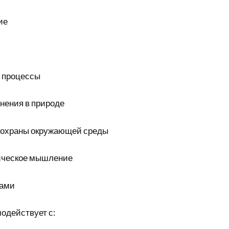
ие
 процессы
нения в природе
 охраны окружающей среды
ическое мышление
ками
одействует с: