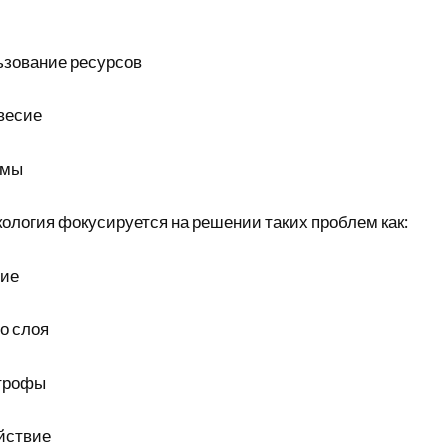
ьзование ресурсов
весие
емы
ология фокусируется на решении таких проблем как:
ние
о слоя
строфы
йствие