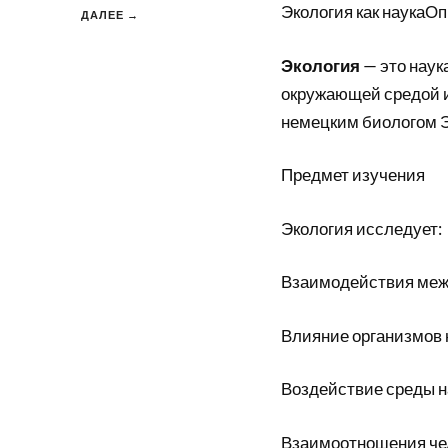
Экология как наукаО
ДАЛЕЕ →
Экология
— это наук
окружающей средой и 
немецким биологом Э.
Предмет изучения
Экология исследует:
Взаимодействия меж
Влияние организмов
Воздействие среды н
Взаимоотношения чел