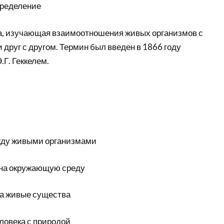
пределение
а, изучающая взаимоотношения живых организмов с
друг с другом. Термин был введен в 1866 году
Г. Геккелем.
ду живыми организмами
 на окружающую среду
а живые существа
овека с природой