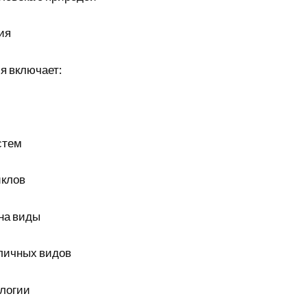
ия
я включает:
стем
иклов
на виды
личных видов
логии