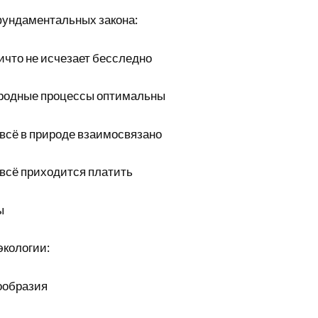
ундаментальных закона:
ничто не исчезает бесследно
иродные процессы оптимальны
 всё в природе взаимосвязано
а всё приходится платить
ы
кологии:
ообразия