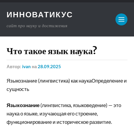
ИННОВАТИКУС
сайт про науку и достижения
Что такое язык наука?
Автор:
ivan
на
28.09.2025
Языкознание (лингвистика) как наукаОпределение и
сущность
Языкознание
(лингвистика, языковедение) — это
наука о языке, изучающая его строение,
функционирование и историческое развитие.