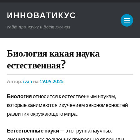
ИННОВАТИКУС
сайт про науку и достижения
Биология какая наука
естественная?
Автор:
ivan
на
19.09.2025
Биология
относится к естественным наукам,
которые занимаются изучением закономерностей
развития окружающего мира.
Естественные науки
— это группа научных
дисциплин, исследующих природные явления и